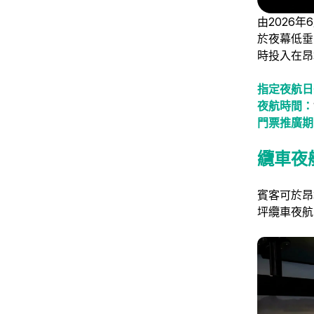
由2026
於夜幕低垂
時投入在昂
指定夜航日
夜航時間：
門票推廣期
纜車夜
賓客可於昂
坪纜車夜航