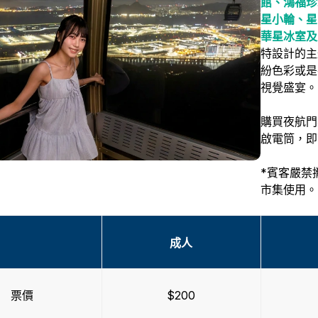
館、鴻福珍
星小輪、星
華星冰室及
特設計的主
紛色彩或是
視覺盛宴。
購買夜航門
啟電筒，即
*賓客嚴禁
市集使用。
成人
票價
$200