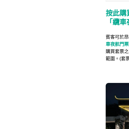
按此購
「
纜車
賓客可於昂
車夜航門票
購買套票之
範圍。(套