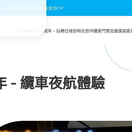
。於任何非官方網站或非官方授權渠道購入的纜車門票均不會被接受，一
昂坪360 二十周年 - 玩轉日夜好時光
昂坪纜車
門票及推廣
探索
年 - 纜車夜航體驗