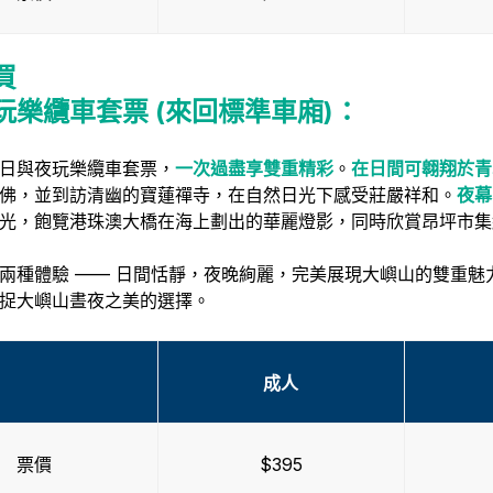
買
玩樂纜車套票
(來回標準車廂)
：
日與夜玩樂纜車套票，
一次過盡享雙重精彩
。
在
日間可
翱翔於青
佛，並到訪清幽的寶蓮禪寺，在自然日光下感受莊嚴祥和。
夜幕
光，飽覽港珠澳大橋在海上劃出的華麗燈影，同時欣賞昂坪市集
兩種體驗 —— 日間恬靜，夜晚絢麗，完美展現大嶼山的雙重
捉大嶼山晝夜之美的選擇。
成人
票價
$395