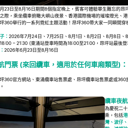
年6月23日至8月16日期間8個指定晚上，賓客可體驗畢生難忘的
之際，乘坐纜車俯瞰大嶼山夜景、香港國際機場的璀璨燈光、港
坪360舉行的一系列霓虹主題活動！昂坪360帶大家一同瞬間
子：
2026年7月24日、7月25日、8月1日、8月2日、8月8日、
18:00 – 21:30 (東涌站登車時間為18:00至21:00，昂坪站最後登
：
2026年6月23日至8月16日
航門票 (來回纜車，適用於任何車廂類型)：
坪360官方網站、東涌纜車站售票處、昂坪纜車站售票處或36
。
纜車夜航
為慶祝二十
乘，包括
港
灣、波仔、