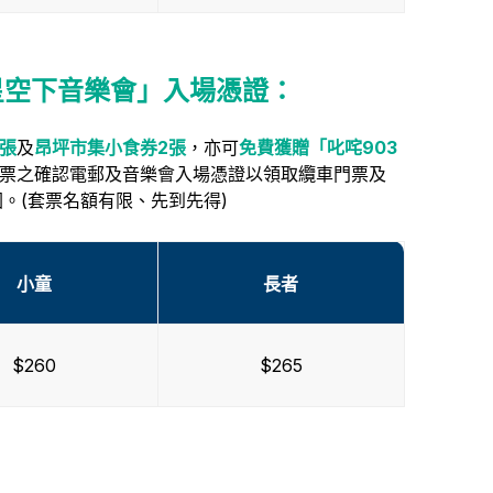
星空下音樂會」入場憑證
：
張
及
昂坪市集小食券2張
，亦可
免費獲贈「叱咤903
票之確認電郵及音樂會入場憑證以領取纜車門票及
。(
)
套票名額有限、先到先得
小童
長者
$260
$265