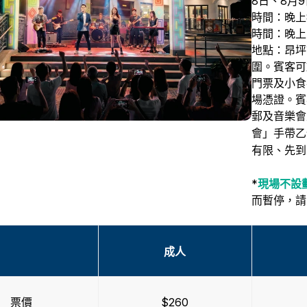
8日、8月9
時間：晚上8
時間：晚上7
地點：昂坪
圍。賓客可
門票及小食
場憑證。
賓
郵及音樂會
會」手帶乙
有限、先到
*
現場不設
而暫停，請
成人
票價
$260