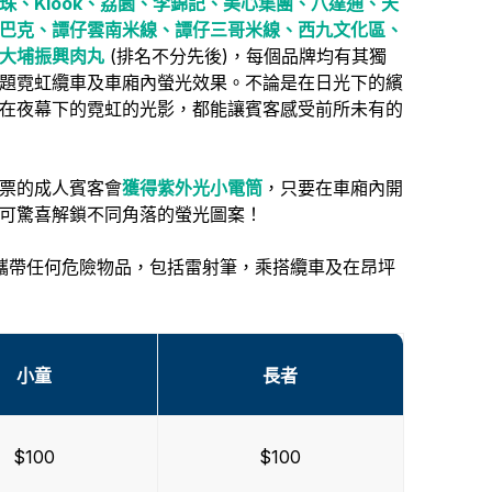
珠、Klook、荔園、李錦記、美心集團、八達通、天
巴克、譚仔雲南米線、譚仔三哥米線、西九文化區、
大埔振興肉丸
(排名不分先後)，每個品牌均有其獨
題霓虹纜車及車廂內螢光效果。不論是在日光下的繽
在夜幕下的霓虹的光影，都能讓賓客感受前所未有的
票的成人賓客會
獲得紫外光小電筒
，只要在車廂內開
可驚喜解鎖不同角落的螢光圖案！
攜帶任何危險物品，包括雷射筆，乘搭纜車及在昂坪
小童
長者
$100
$100