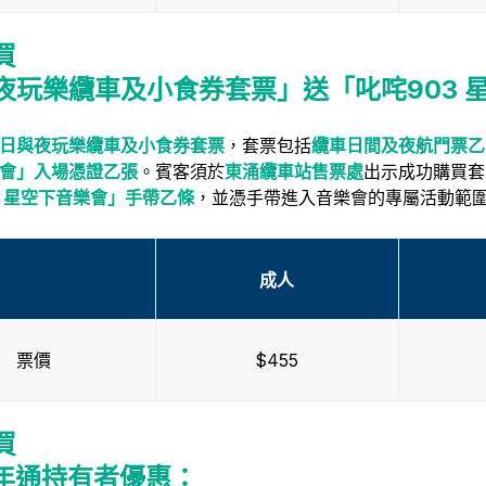
買
夜玩樂纜車及小食券套票」送「叱咤903 
日與夜玩樂纜車及小食券套票
，套票包括
纜車日間及夜航門票乙
會」入場憑證乙張
。賓客須於
東涌纜車站售票處
出示成功購買套
3 星空下音樂會」手帶乙條
，並憑手帶進入音樂會的專屬活動範圍
成人
票價
$455
買
全年通持有者優惠
：