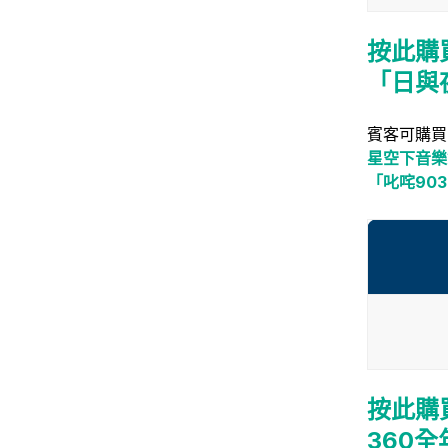
按此購
「日與
賓客可購買
星空下音樂
「叱咤
90
按此購
360