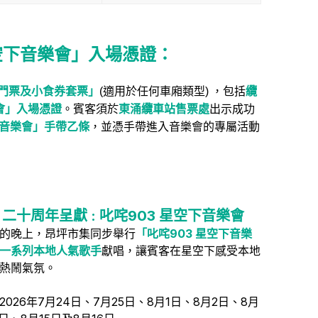
星空下音樂會」入場憑證：
門票及小食券套票」
(
適用於任何車廂類型) ，
包括
纜
賓客須於
東涌纜車站售票處
出示成功
樂會」入場憑證
。
空下音樂會」手帶乙條
，並憑手帶進入音樂會的專屬活動
 二十周年呈獻 : 叱咤903 星空下音樂會
的晚上，昂坪市集同步舉行
「叱咤903 星空下音樂
一系列本地人氣歌手
獻唱，讓賓客在星空下感受本地
熱鬧氣氛。
026年7月24日、7月25日、8月1日、8月2日、8月