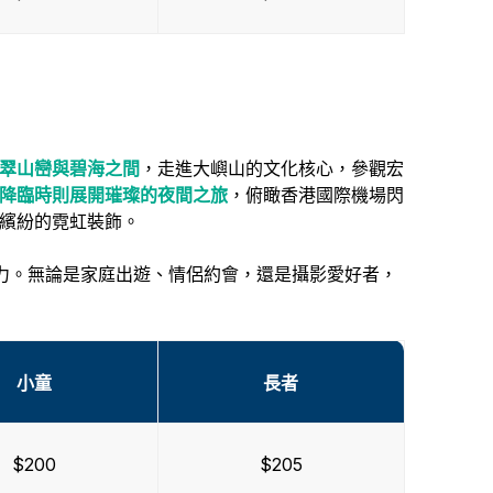
翠山巒與碧海之間
，走進大嶼山的文化核心，參觀宏
降臨時則展開璀璨的夜間之旅
，俯瞰香港國際機場閃
繽紛的霓虹裝飾。
魅力。無論是家庭出遊、情侶約會，還是攝影愛好者，
小童
長者
$200
$205