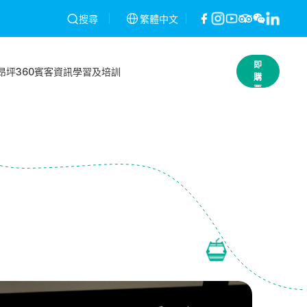
經發現將予以作廢，不作退款。條款及細則
繁體中文
昂坪360就2026年2月26日
搜尋
立
即
昂坪360
賓客資訊
學習及培訓
購
票