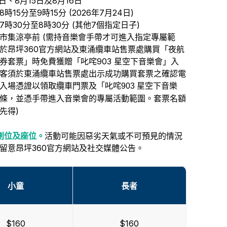
日、8月15日及8月16日
時15分至9時15分 (2026年7月24日)
時30分至8時30分 (其他7個指定日子)
市集涼亭前 (需持音樂會手帶才可進入指定專屬範
於昂坪360官方網站及東涌纜車站售票處購買「夜航
券套票」時免費獲贈「叱咤903 星空下音樂會」
入
客須於東涌纜車站售票處出示成功購買套票之確認電
入場憑證以領取纜車門票及「叱咤
903 星空下音樂
條，並憑手帶進入音樂會的專屬活動範圍。套票名額
)
先得
劃位及座位。
活動可能因惡劣天氣或不可預見的情況
留意昂坪360官方網站及社交媒體公告。
小童
長者
$160
$160