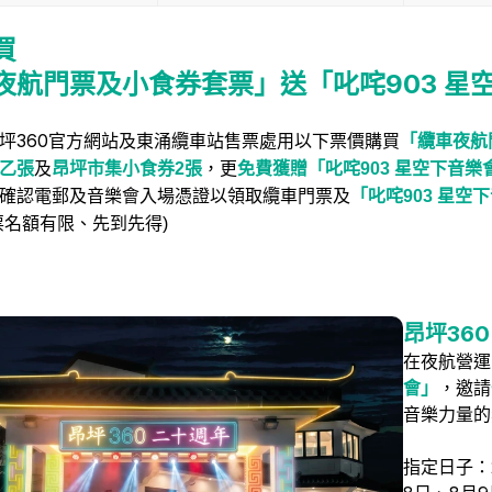
買
夜航門票及小食券套票
」
送
「叱咤903 
坪360
官方網站及東涌纜車站售票處用以下票價購買
「纜車夜航
乙
張
及
昂坪市集小食券
2
張
，更
免費獲贈「叱咤
903 星空下音
確認電郵及音樂會入場憑證以領取纜車門票及
「叱咤
903 星
票名額有限、先到先得)
昂坪360
在夜航營運
會」
，邀請
音樂力量的
指定日子：2