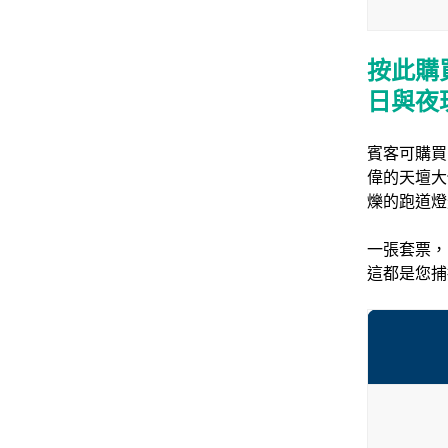
按此購
日與夜
賓客可購買
偉的天壇大
爍的跑道燈
一張套票，
這都是您捕